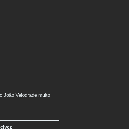
lo João Velodrade muito
*clycz