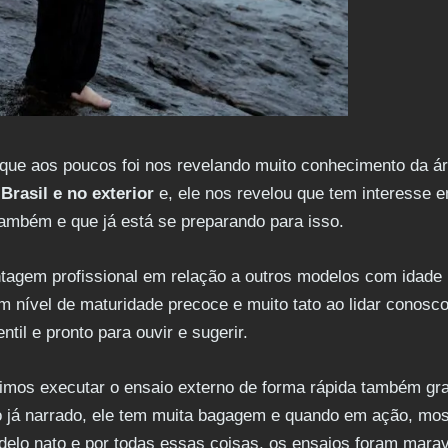
ue aos poucos foi nos revelando muito conhecimento da á
rasil e no exterior
e, ele nos revelou que tem interesse 
também e que já está se preparando para isso.
tagem profissional em relação a outros modelos com idade 
um nível de maturidade precoce e muito tato ao lidar conos
entil e pronto para ouvir e sugerir.
mos executar o ensaio externo de forma rápida também gra
o já narrado, ele tem muita bagagem e quando em ação, mo
delo nato e por todas essas coisas, os ensaios foram marav